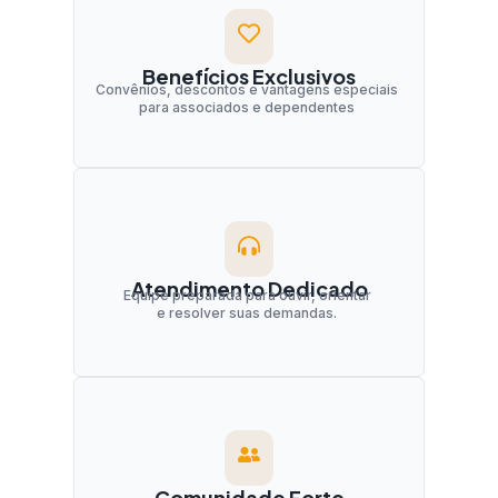
Benefícios Exclusivos
Convênios, descontos e vantagens especiais
para associados e dependentes
Atendimento Dedicado
Equipe preparada para ouvir, orientar
e resolver suas demandas.
Comunidade Forte